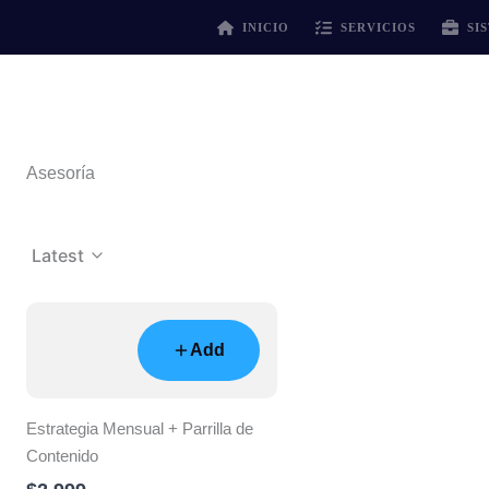
Ir
INICIO
SERVICIOS
SI
al
contenido
Asesoría
Latest
Add
Estrategia Mensual + Parrilla de
Contenido