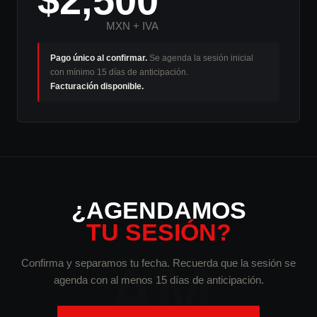
$2,500
MXN + IVA
Pago único al confirmar.
Se agenda la sesión inicial
con mínimo 15 días de anticipación.
Facturación disponible.
¿AGENDAMOS
TU SESIÓN?
AM
Confirma y separamos tu fecha. Recuerda que la sesión se
agenda con al menos 15 días de anticipación.