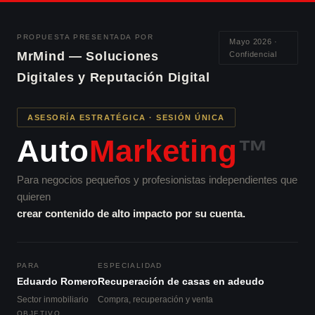
Ir
al
PROPUESTA PRESENTADA POR
contenido
Mayo 2026 ·
MrMind — Soluciones
Confidencial
Digitales y Reputación Digital
ASESORÍA ESTRATÉGICA · SESIÓN ÚNICA
Auto
Marketing
™
Para negocios pequeños y profesionistas independientes que
quieren
crear contenido de alto impacto por su cuenta.
PARA
ESPECIALIDAD
Eduardo Romero
Recuperación de casas en adeudo
Sector inmobiliario
Compra, recuperación y venta
OBJETIVO