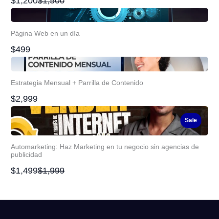
Compare
$1,200
$1,500
to
Página Web en un día
$499
Estrategia Mensual + Parrilla de Contenido
$2,999
Sale
Automarketing: Haz Marketing en tu negocio sin agencias de
publicidad
Compare
$1,499
$1,999
to